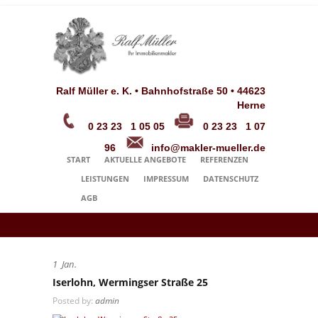
Ralf Müller e. K. • Bahnhofstraße 50 • 44623
Herne
0 23 23 1 05 05
0 23 23 1 07
96
info@makler-mueller.de
START
AKTUELLE ANGEBOTE
REFERENZEN
LEISTUNGEN
IMPRESSUM
DATENSCHUTZ
AGB
1
Jan.
Iserlohn, Wermingser Straße 25
Posted by:
admin