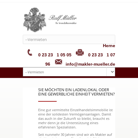
--Vermieten
Ralf Müller e. K. • Bahnhofstraße 50 • 44623
Herne
0 23 23 1 05 05
0 23 23 1 07
96
info@makler-mueller.de
SIE MÖCHTEN EIN LADENLOKAL ODER
EINE GEWERBLICHE EINHEIT VERMIETEN?
Eine gut vermittelte Einzelhandelsimmobilie ist
eine der solidesten Vermögensanlagen. Damit
das auch in der Zukunft so bleibt, braucht es
mehr denn je die Unterstützung eines
erfahrenen Spezialisten.
Seit nunmehr 30 Jahren sind wir als Makler auf