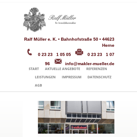
Ralf Müller e. K. • Bahnhofstraße 50 • 44623
Herne
0 23 23 1 05 05
0 23 23 1 07
96
info@makler-mueller.de
START
AKTUELLE ANGEBOTE
REFERENZEN
LEISTUNGEN
IMPRESSUM
DATENSCHUTZ
AGB