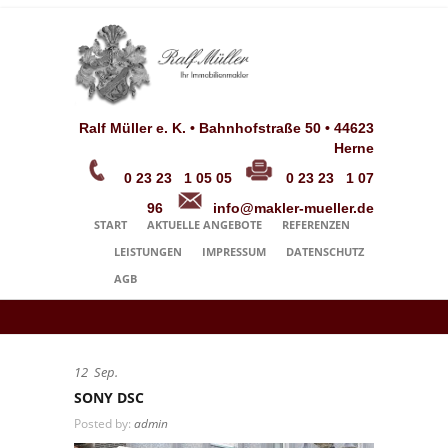
Ralf Müller e. K. • Bahnhofstraße 50 • 44623
Herne
0 23 23 1 05 05
0 23 23 1 07
96
info@makler-mueller.de
START
AKTUELLE ANGEBOTE
REFERENZEN
LEISTUNGEN
IMPRESSUM
DATENSCHUTZ
AGB
12
Sep.
SONY DSC
Posted by:
admin