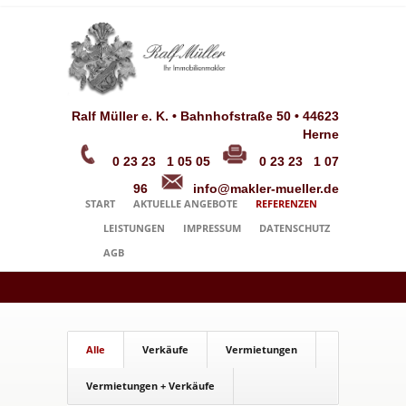
Ralf Müller e. K. • Bahnhofstraße 50 • 44623
Herne
0 23 23 1 05 05
0 23 23 1 07
96
info@makler-mueller.de
START
AKTUELLE ANGEBOTE
REFERENZEN
LEISTUNGEN
IMPRESSUM
DATENSCHUTZ
AGB
Alle
Verkäufe
Vermietungen
Vermietungen + Verkäufe