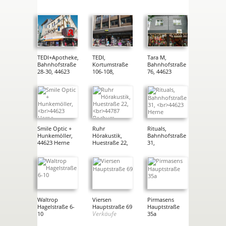
TEDI+Apotheke,
TEDI,
Tara M,
Bahnhofstraße
Kortumstraße
Bahnhofstraße
28-30, 44623
106-108,
76, 44623
Herne
44787 Bochum
Herne
Vermietungen
Vermietungen
Vermietungen
Smile Optic +
Ruhr
Rituals,
Hunkemöller,
Hörakustik,
Bahnhofstraße
44623 Herne
Huestraße 22,
31,
Vermietungen
44787 Bochum
44623 Herne
Vermietungen
Vermietungen
Waltrop
Viersen
Pirmasens
Hagelstraße 6-
Hauptstraße 69
Hauptstraße
Verkäufe
10
35a
Verkäufe
Verkäufe